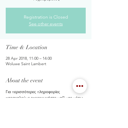
Registration is Closed
See other events
Time & Location
28 Apr 2018, 11:00 – 14:00
Woluwe Saint Lambert
About the event
Για περισσότερες πληροφορίες 
παρακαλούμε επικοινωνήστε μαζί μας μέσω 
τηλεφώνου ή μέσω email : 
info@systemictherapy.be
Share this event